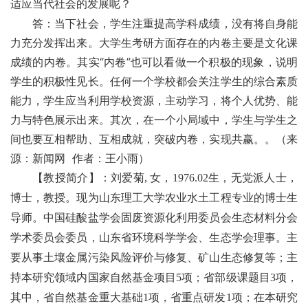
适应当代社会的发展呢？
答：当下社会，学生注重提高学科成绩，没有将自身能
力充分发挥出来。大学生考研方面存在的内卷主要是文化课
成绩的内卷。其实“内卷”也可以看做一个积极的现象，说明
学生的积极性见长。任何一个学校都会关注学生的综合素质
能力，学生应当利用学校资源，主动学习，将个人优势、能
力与特色展示出来。其次，在一个小局域中，学生与学生之
间也要互相帮助、互相成就，突破内卷，实现共赢。
。（来
源：新闻网 作者：王小雨）
【教授简介】：刘爱菊
,
女，
1976.02
生，无党派人士，
博士，教授。现为山东理工大学农业水土工程专业的博士生
导师。中国硅酸盐学会固废资源化利用委员会生态材料分会
学术委员会委员，山东省环境科学学会、生态学会理事。主
要从事土壤金属污染风险评价与修复、矿山生态修复等；主
持本研究领域内国家自然基金项目
5
项；省部级课题目
3
项，
其中，省自然基金重大基础
1
项，省重点研发
1
项；在本研究