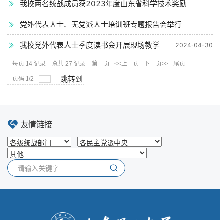
我校两名统战成员获2023年度山东省科学技术奖励
2024-08-02
党外代表人士、无党派人士培训班专题报告会举行
2024-07-31
我校党外代表人士季度读书会开展现场教学
2024-04-30
2024-05-11
每页
14
记录
总共
27
记录
第一页
<<上一页
下一页>>
尾页
跳转到
页码
1
/
2
友情链接