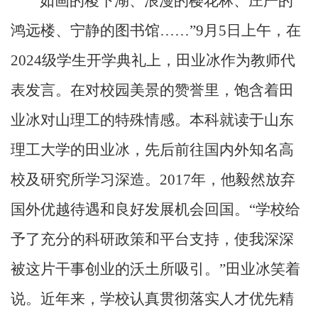
“如画的稷下湖、浪漫的樱花林、庄严的
鸿远楼、宁静的图书馆……”
9
月
5
日上午，在
2024
级学生开学典礼上，田业冰作为教师代
表发言。在对校园美景的赞誉里，饱含着田
业冰对山理工的特殊情感。本科就读于山东
理工大学的田业冰，先后前往国内外知名高
校及研究所学习深造。
2017
年，他毅然放弃
国外优越待遇和良好发展机会回国。“学校给
予了充分的科研政策和平台支持，使我深深
被这片干事创业的沃土所吸引。”田业冰笑着
说。近年来，学校认真贯彻落实人才优先精