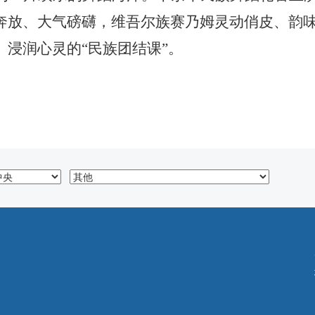
奔放、大气磅礴，维吾尔族赛乃姆灵动俏皮、韵
、浸润心灵的
“民族团结课”。