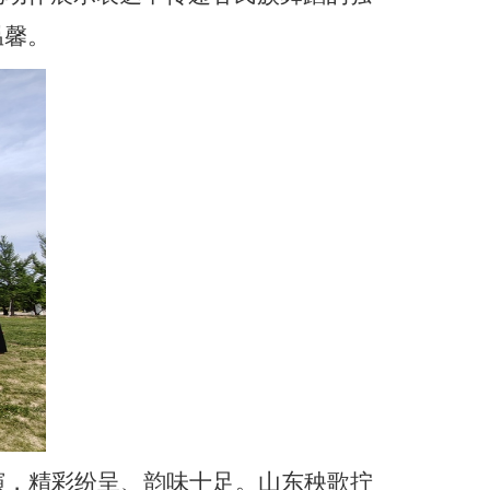
温馨。
演，精彩纷呈、韵味十足。山东秧歌拧