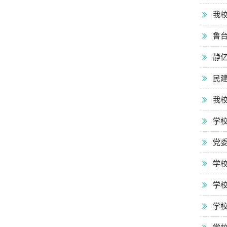
我
鲁台
静
民
我
学
党委
学校
学
学校