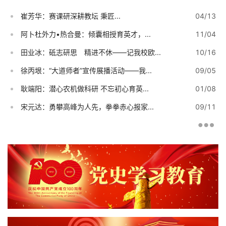
崔芳华：赛课研深耕教坛 秉匠...
04/13
阿卜杜外力•热合曼：倾囊相授育英才，...
11/04
田业冰：砥志研思 精进不休——记我校欧...
10/16
徐丙垠：“大道师者”宣传展播活动——我...
09/05
耿端阳：潜心农机做科研 不忘初心育英...
01/08
宋元达：勇攀高峰为人先，拳拳赤心报家...
09/11