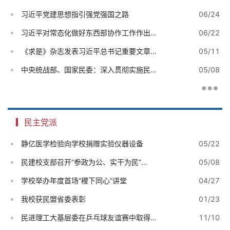
习近平党建思想指引强党强国之路
06/24
习近平对常态化做好东西部协作工作作出...
06/22
《求是》杂志发表习近平总书记重要文章...
05/11
中央统战部、国家民委：深入贯彻实施民...
05/08
民主党派
静亿医学检验向学校捐赠实验仪器设备
05/22
民建校支部召开“参政为公、实干为民”...
05/08
学校举办年度首场“稷下同心”讲堂
04/27
我校获民盟省委表彰
01/23
民进理工大基层委在乒乓球友谊赛中取得...
11/10